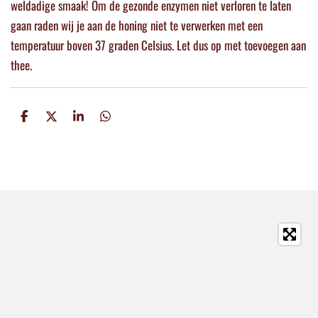
weldadige smaak! Om de gezonde enzymen niet verloren te laten
gaan raden wij je aan de honing niet te verwerken met een
temperatuur boven 37 graden Celsius. Let dus op met toevoegen aan
thee.
D
D
S
D
e
e
h
e
l
e
a
l
e
l
r
e
n
e
n