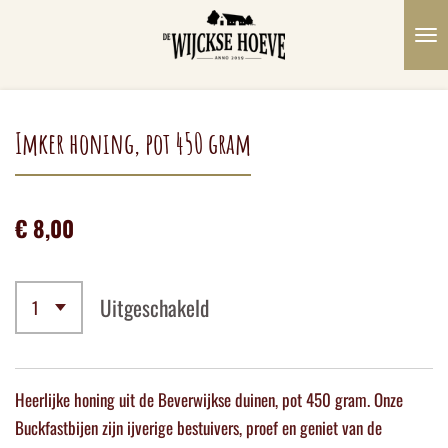
Ga
direct
naar
de
hoofdinhoud
Imker honing, pot 450 gram
€ 8,00
Uitgeschakeld
Heerlijke honing uit de Beverwijkse duinen, pot 450 gram. Onze
Buckfastbijen zijn ijverige bestuivers, proef en geniet van de