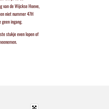
ang van de Wijckse Hoeve,
9a en niet nummer 47H
e geen ingang.
ste stukje even lopen of
d meenemen.