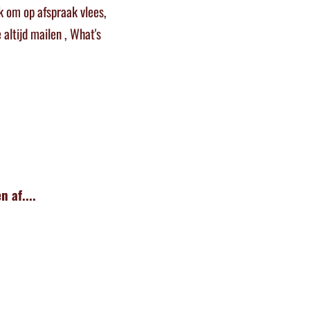
jk om op afspraak vlees,
altijd mailen , What's
 af....